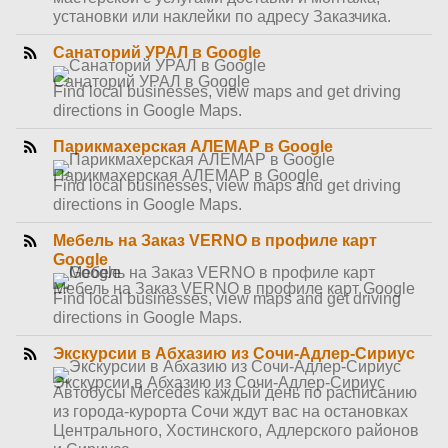
установки или наклейки по адресу Заказчика.
Санаторий УРАЛ в Google
Санаторий УРАЛ в Google
Find local businesses, view maps and get driving
directions in Google Maps.
Парикмахерская АЛЕМАР в Google
Парикмахерская АЛЕМАР в Google
Find local businesses, view maps and get driving
directions in Google Maps.
Мебель на Заказ VERNO в профиле карт
Google
Мебель на Заказ VERNO в профиле карт Google
Find local businesses, view maps and get driving
directions in Google Maps.
Экскурсии в Абхазию из Сочи-Адлер-Сириус
Экскурсии в Абхазию из Сочи-Адлер-Сириус
Автобусы Mercedes каждый день по расписанию
из города-курорта Сочи ждут вас на остановках
Центрального, Хостинского, Адлерского районов